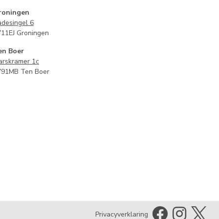
roningen
desingel 6
711EJ Groningen
en Boer
arskramer 1c
791MB Ten Boer
Privacyverklaring