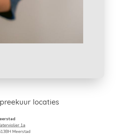
preekuur locaties
eerstad
terviolier 1
a
613BH Meerstad