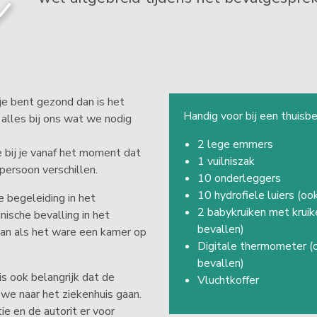
je bent gezond dan is het
Handig voor bij een thuisbe
 alles bij ons wat we nodig
2 lege emmers
e bij je vanaf het moment dat
1 vuilniszak
 persoon verschillen.
10 onderleggers
10 hydrofiele luiers (oo
e begeleiding in het
2 babykruiken met kruik
inische bevalling in het
bevallen)
 dan als het ware een kamer op
Digitale thermometer (o
bevallen)
is ook belangrijk dat de
Vluchtkoffer
 we naar het ziekenhuis gaan.
e en de autorit er voor