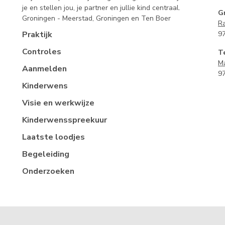
je en stellen jou, je partner en jullie kind centraal.
G
Groningen - Meerstad, Groningen en Ten Boer
Ra
Praktijk
9
Controles
T
M
Aanmelden
9
Kinderwens
Visie en werkwijze
Kinderwensspreekuur
Laatste loodjes
Begeleiding
Onderzoeken