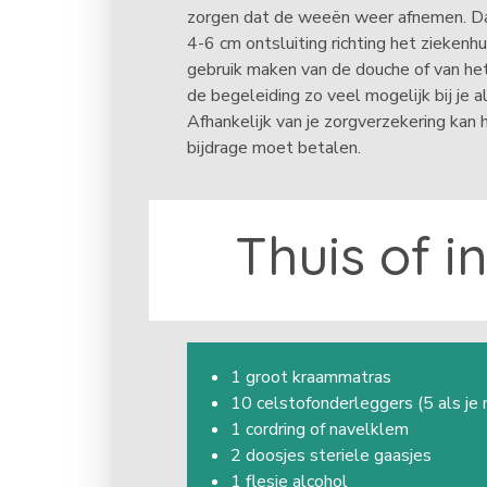
zorgen dat de weeën weer afnemen. 
4-6 cm ontsluiting richting het ziekenhui
gebruik maken van de douche of van het
de begeleiding zo veel mogelijk bij je al
Afhankelijk van je zorgverzekering kan h
bijdrage moet betalen.
Thuis of in
1 groot kraammatras
10 celstofonderleggers (5 als je n
1 cordring of navelklem
2 doosjes steriele gaasjes
1 flesje alcohol