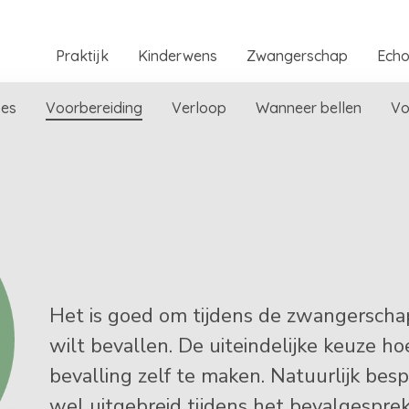
Praktijk
Kinderwens
Zwangerschap
Ech
jes
Voorbereiding
Verloop
Wanneer bellen
Vo
Het is goed om tijdens de zwangerscha
wilt bevallen. De uiteindelijke keuze hoe
bevalling zelf te maken. Natuurlijk be
wel uitgebreid tijdens het bevalgesprek